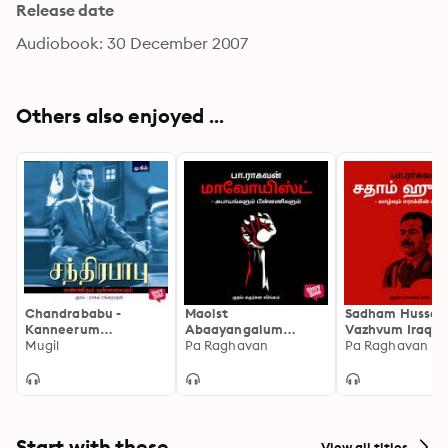
Release date
Audiobook: 30 December 2007
Others also enjoyed ...
Chandrababu -
Maoist
Sadham Hussai
Kanneerum
Abaayangalum
Vazhvum Iraqin
Punnagayum
Mugil
Pinnanigalum
Pa Raghavan
Maranamum
Pa Raghavan
Start with these
View all titles