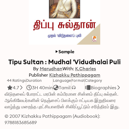
Sample
Tipu Sultan : Mudhal 'Vidudhalai Puli
By
Marudhan
With:
K.Charles
Publisher
Kizhakku Pathippagam
44 Ratings
Duration
Language
Format
Category
4.7
3H 40min
Tamil
Biographies
விடுதலைப் போராட்ட மரபின் கம்பீரமான சின்னம் திப்பு சுல்தன். 
ஆங்கிலேயர்களின் நெஞ்சைப் பிளக்கும் ஈட்டியக இறுதிவரை 
வாழ்த்து மறைந்த புரட்சியாளரின் சிலிர்ப்பூட்டும் சரித்திரம் இது.
© 2007 Kizhakku Pathippagam (Audiobook): 
9788183685689