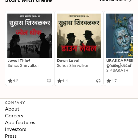
Jewel Thief
Down Level
URAKKAPPISHA
Suhas Shirvalkar
Suhas Shirvalkar
ഉറക്കപ്പിശാച്
S P SARATH
4.2
4.4
4.7
COMPANY
About
Careers
App features
Investors
Press