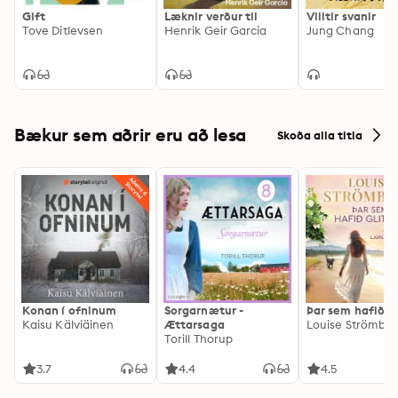
Gift
Læknir verður til
Villtir svanir
Tove Ditlevsen
Henrik Geir Garcia
Jung Chang
Bækur sem aðrir eru að lesa
Skoða alla titla
Konan í ofninum
Sorgarnætur -
Þar sem hafið gl
Kaisu Kälviäinen
Ættarsaga
Louise Strömbe
Torill Thorup
3.7
4.4
4.5