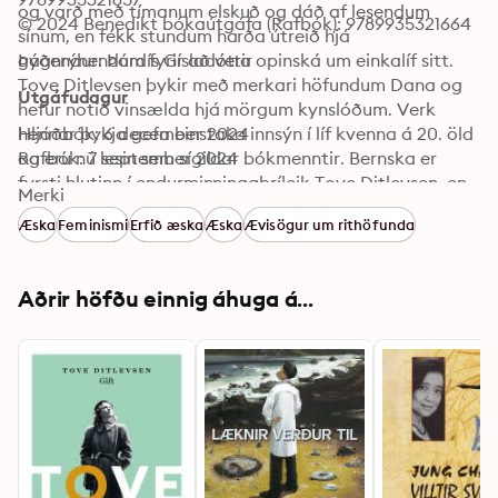
og varð með tímanum elskuð og dáð af lesendum 
© 2024 Benedikt bókaútgáfa (Rafbók): 9789935321664
sínum, en fékk stundum harða útreið hjá 
gagnrýnendum fyrir að vera opinská um einkalíf sitt. 
Þýðendur: Þórdís Gísladóttir
Tove Ditlevsen þykir með merkari höfundum Dana og 
Útgáfudagur
hefur notið vinsælda hjá mörgum kynslóðum. Verk 
hennar þykja gefa einstaka innsýn í líf kvenna á 20. öld 
Hljóðbók: 6 december 2024
og eru nú lesin sem sígildar bókmenntir. Bernska er 
Rafbók: 7 september 2024
fyrsti hlutinn í endurminningaþríleik Tove Ditlevsen, en 
Merki
Gift, lokahlutinn, er þegar kominn út í þýðingu Þórdísar 
Æska
Feminismi
Erfið æska
Æska
Ævisögur um rithöfunda
Gísladóttur.
Aðrir höfðu einnig áhuga á...