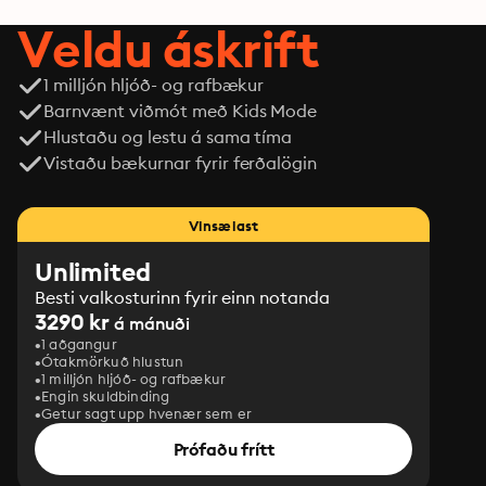
Veldu áskrift
1 milljón hljóð- og rafbækur
Barnvænt viðmót með Kids Mode
Hlustaðu og lestu á sama tíma
Vistaðu bækurnar fyrir ferðalögin
Vinsælast
Unlimited
Besti valkosturinn fyrir einn notanda
3290 kr
á mánuði
1 aðgangur
Ótakmörkuð hlustun
1 milljón hljóð- og rafbækur
Engin skuldbinding
Getur sagt upp hvenær sem er
Prófaðu frítt