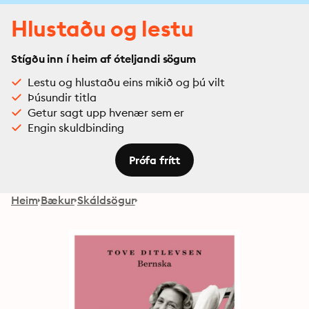
Hlustaðu og lestu
Stígðu inn í heim af óteljandi sögum
Lestu og hlustaðu eins mikið og þú vilt
Þúsundir titla
Getur sagt upp hvenær sem er
Engin skuldbinding
Prófa frítt
Heim
Bækur
Skáldsögur