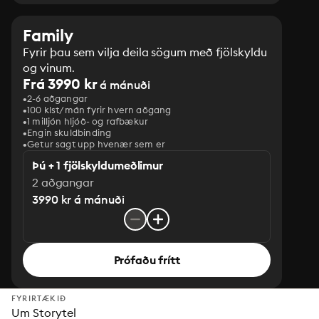
Family
Fyrir þau sem vilja deila sögum með fjölskyldu
og vinum.
Frá 3990 kr
á mánuði
2-6 aðgangar
100 klst/mán fyrir hvern aðgang
1 milljón hljóð- og rafbækur
‎Engin skuldbinding
Getur sagt upp hvenær sem er
Þú + 1 fjölskyldumeðlimur
2 aðgangar
3990 kr á mánuði
Prófaðu frítt
FYRIRTÆKIÐ
Um Storytel