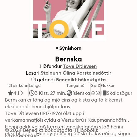
Sýnishorn
Bernska
Höfundur
Tove Ditlevsen
Lesari
Steinunn Ólína Þorsteinsdóttir
Útgefandi
Benedikt bókaútgáfa
121 einkunn
Lengd
Tungumál
Gerð
Flokkur
4.1
3 Klst. 27 mín.
íslenska
Skáldsögur
Bernskan er löng og mjó eins og kista og fólk kemst 
ekki upp úr henni hjálparlaust.

Tove Ditlevsen (1917-1976) ólst upp í 
verkamannafjölskyldu á Vesturbrú í Kaupmannahöfn. 
Henni gekk vel að læra en langskólanám stóð henni 
© 2024 Benedikt bókaútgáfa (Hljóðbók): 
ekki til boða. Hún byrjaði ung að skrifa kvæði og sögur 
9789935321657