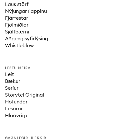
Laus störf
Nýjungar í appinu
Fjárfestar
Fjölmiðlar
Sjálfbærni
Aðgengisyfirlýsing
Whistleblow
LESTU MEIRA
Leit
Bækur
Seríur
Storytel Original
Höfundar
Lesarar
Hlaðvörp
GAGNLEGIR HLEKKIR