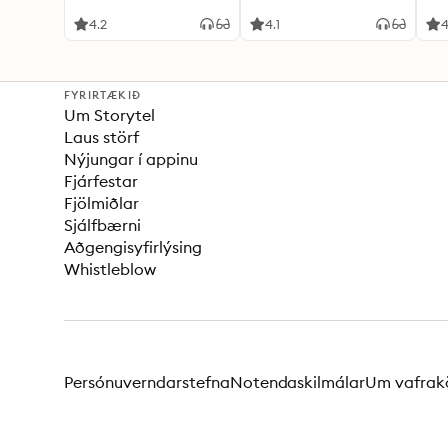
4.2
4.1
4
FYRIRTÆKIÐ
Um Storytel
Laus störf
Nýjungar í appinu
Fjárfestar
Fjölmiðlar
Sjálfbærni
Aðgengisyfirlýsing
Whistleblow
Persónuverndarstefna
Notendaskilmálar
Um vafrak