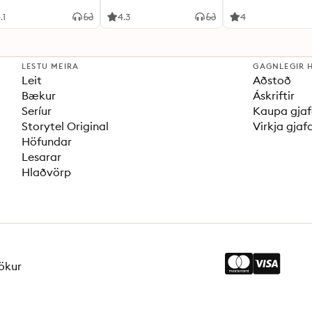
.1
4.3
4
LESTU MEIRA
GAGNLEGIR 
Leit
Aðstoð
Bækur
Áskriftir
Seríur
Kaupa gjaf
Storytel Original
Virkja gjaf
Höfundar
Lesarar
Hlaðvörp
ökur