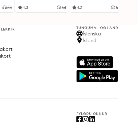
4.3
4.3
4.2
TUNGUMÁL OG LAND
HLEKKIR
Íslenska
Ísland
akort
akort
FYLGDU OKKUR