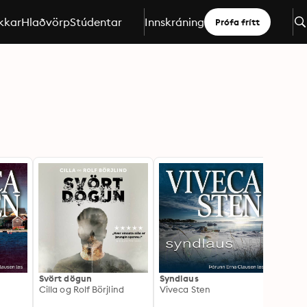
kkar
Hlaðvörp
Stúdentar
Innskráning
Prófa frítt
Svört dögun
Syndlaus
Silfu
Cilla og Rolf Börjlind
Viveca Sten
Camil