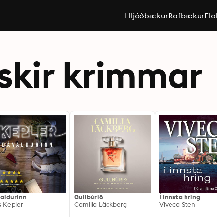
Hljóðbækur
Rafbækur
Flo
skir krimmar
aldurinn
Gullbúrið
Í innsta hring
s Kepler
Camilla Läckberg
Viveca Sten