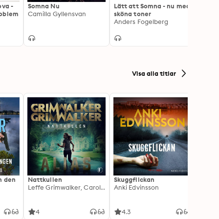
ova -
Somna Nu
Lätt att Somna - nu med
Somna
roblem
Camilla Gyllensvan
sköna toner
Skoge
Anders Fogelberg
Sara 
Visa alla titlar
h den
Nattkullen
Skuggflickan
Skärgå
Leffe Grimwalker, Caroline Grimwalker
Anki Edvinsson
Marie
4
4.3
3.8