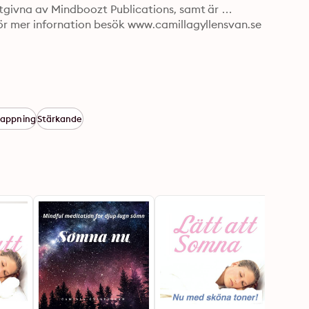
givna av Mindboozt Publications, samt är 
ör mer infornation besök www.camillagyllensvan.se
lappning
Stärkande