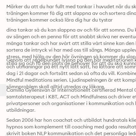
Märker du att du har fullt med tankar i huvudet när du sk
träningen kommer få dig att slappna av och sortera dina 
träningen kommer också lära dig hur du tystar 
dina tankar så du kan slappna av och för att somna. Du 
av sängen och en penna för att snabbt skriva ner eventue
många tankar och har svårt att stilla vårt sinne kan den 
sortera de intryck vi har med oss till sängs. Många upple
stress, med hjälp av den här övningen så kommer du slapp
Genom att regelbundet lyssna på den här meditationen 
och utmaningar på ett nytt lätt sätt, ha lättare att som
dag i 21 dagar och fortsätt sedan så ofta du vill. Komb
Mindful meditations serien. Ljudinspelningen är ett kompl
sömnproblem skall alltid utredas av läkare. 
Camilla Gyllensvan är Internationellt certifierad Mental
samtalsterapeut i KBT, ACT och Mindfulness och driver et
privatpersoner och organisationer i kommunikation och l
utbildningar. 
Sedan 2006 har hon coachat och utbildat hundratals klie
hypnos som komplement till coaching med goda resultat. C
skrivit boken NLP kommunikation och det personliga ledar