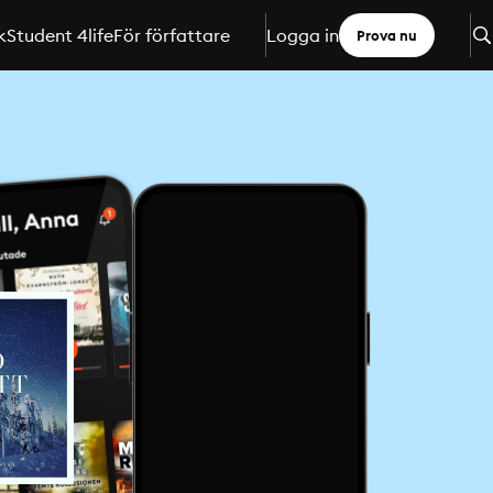
k
Student 4life
För författare
Logga in
Prova nu