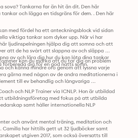
a sova? Tankarna far än hit än dit. Den här 
tankar och lägga en tidsgräns för dem. . Den här 
kan med fördel ha ett anteckningsblock vid sidan 
lla viktiga tankar som dyker upp. När vi har 
här ljudinspelningen hjälpa dig att somna och att 
ver att de ha svårt att slappna av och släppa 
na av och lära dig hur du kan låta dina tankar 
kommer kan du märka att du tar dig an problem 
stilla sig och få den plats de behöver för att du ska kunna förbereda dig för en god natts sömn. 
na och känna mindre oro genom att lyssna varje 
inera gärna med någon av de andra meditationerna i 
ement till ev behandlig och långvariga 
 Coach och NLP Trainer via ICNLP. Hon är utbildad 
t utbildningsföretag med fokus på att utbilda 
edarskap samt håller internationella NLP 
nter och använt mental träning, meditation och 
amilla har hittills gett ut 32 ljudböcker samt 
skapet utgiven 2017, som också översatts till 