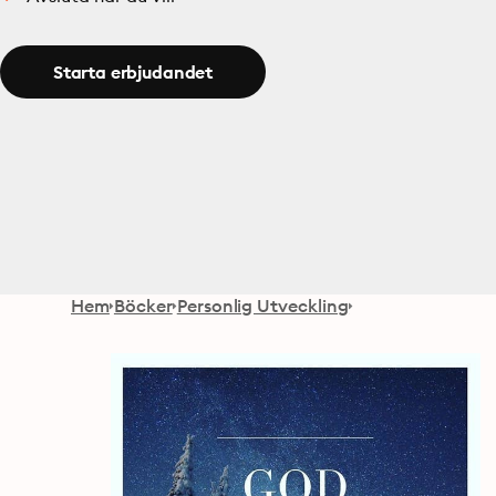
Starta erbjudandet
Hem
Böcker
Personlig Utveckling