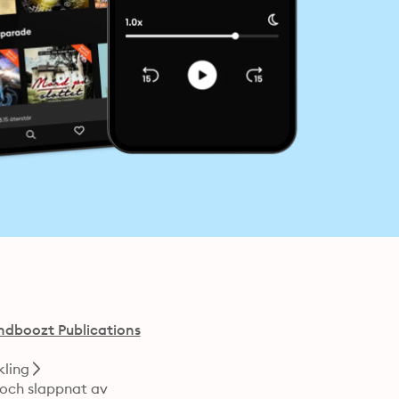
ndboozt Publications
kling
Somna snabbt och lätt efter att du sorterat dina tankar och slappnat av 