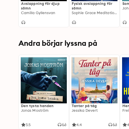
Avslappning för djup
Fysisk avslappning för
So
sömn
sömn
Joh
Camilla Gyllensvan
Sophie Grace Meditationer, Sophie Påhlsson
Andra börjar lyssna på
Den tysta handen
Tanter på tåg
Hem
Jonas Moström
Jessika Devert
Fre
3.5
4.4
4