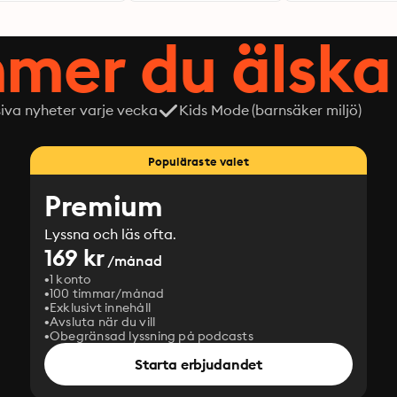
mer du älska 
siva nyheter varje vecka
Kids Mode (barnsäker miljö)
Populäraste valet
Premium
Lyssna och läs ofta.
169 kr
/månad
1 konto
100 timmar/månad
Exklusivt innehåll
Avsluta när du vill
Obegränsad lyssning på podcasts
Starta erbjudandet