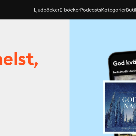
Ljudböcker
E-böcker
Podcasts
Kategorier
Buti
elst,