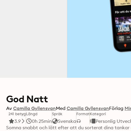
God Natt
Av
Camilla Gyllensvan
Med
Camilla Gyllensvan
Förlag
Mi
241 betyg
Längd
Språk
Format
Kategori
3.9
0h 25min
Svenska
Personlig Utvec