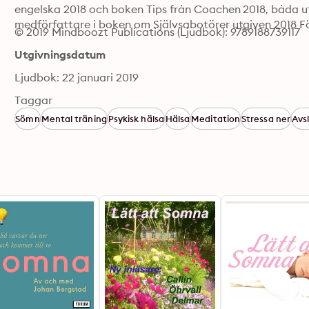
engelska 2018 och boken Tips från Coachen 2018, båda ut
medförfattare i boken om Självsabotörer utgiven 2018 F
© 2019 Mindboozt Publications (Ljudbok): 9789188739117
Utgivningsdatum
Ljudbok: 22 januari 2019
Taggar
Sömn
Mental träning
Psykisk hälsa
Hälsa
Meditation
Stressa ner
Avs