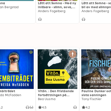
mna
Lätt att Somna - Med ny
Lätt att Somna - s
an Bergstad
inläsare - sömn, sova,
bli av med sömnp
sömnproblem : Inläsare:
Anders Fogelberg
Anders Fogelberg
Callin Öhrvall Delmar
biträdet
Vitön. : Den fristående
Pauline Dunker oc
ida McFadden
fortsättningen på
sista sanningen
Expeditionen
Bea Uusma
Tony Fischier
.2
4.5
4.2