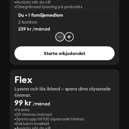
Avsluta när du vill
Obegränsad lyssning på podcasts
Du + 1 familjemedlem
2 konton
239 kr /månad
Starta erbjudandet
Flex
Lyssna och läs ibland – spara dina olyssnade
timmar.
99 kr
/månad
1 konto
20 timmar/månad
Spara upp till 100 olyssnade timmar
Exklusivt innehåll
Avsluta när du vill