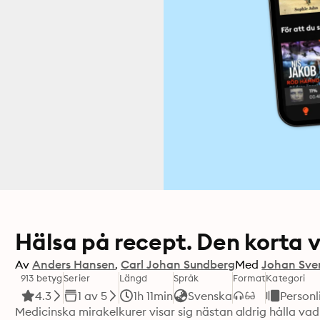
Hälsa på recept. Den korta 
Av
Anders Hansen
Carl Johan Sundberg
Med
Johan Sve
913 betyg
Serier
Längd
Språk
Format
Kategori
4.3
1 av 5
1h 11min
Svenska
Personl
Medicinska mirakelkurer visar sig nästan aldrig hålla vad 