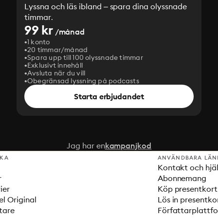
Lyssna och läs ibland – spara dina olyssnade
timmar.
99 kr
/månad
1 konto
20 timmar/månad
Spara upp till 100 olyssnade timmar
Exklusivt innehåll
Avsluta när du vill
Obegränsad lyssning på podcasts
Starta erbjudandet
Jag har en
kampanjkod
SKA
ANVÄNDBARA LÄN
Kontakt och hjä
r
Abonnemang
ier
Köp presentkort
el Original
Lös in presentko
tare
Författarplattf