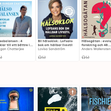
sobalansen : 4
Bli hälsoklok : Lofsans
Hälsogåtan : evolu
lar till ett bättre liv
bok om hållbar livsstil
forskning och 48
r du vilar, äter,
gan Chatterjee
Lovisa Sandström
konkreta råd
Anders Wallensten
nar och sover dig
skare