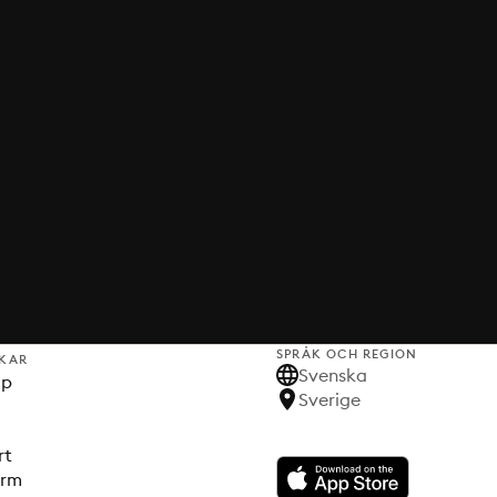
SPRÅK OCH REGION
KAR
Svenska
lp
Sverige
rt
orm