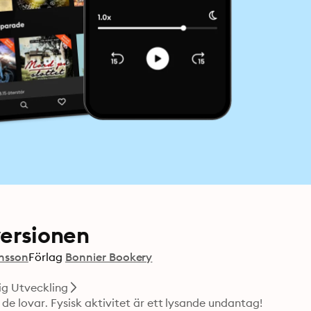
versionen
nsson
Förlag
Bonnier Bookery
ig Utveckling
de lovar. Fysisk aktivitet är ett lysande undantag! 