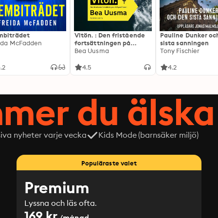
biträdet
Vitön. : Den fristående
Pauline Dunker oc
ida McFadden
fortsättningen på
sista sanningen
Expeditionen
Bea Uusma
Tony Fischier
.2
4.5
4.2
mer du älska 
siva nyheter varje vecka
Kids Mode (barnsäker miljö)
Populäraste valet
Premium
Lyssna och läs ofta.
169 kr
/månad