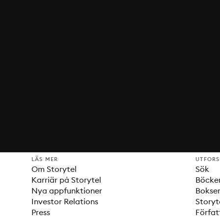
LÄS MER
UTFOR
Om Storytel
Sök
Karriär på Storytel
Böcke
Nya appfunktioner
Bokser
Investor Relations
Storyt
Press
Förfat