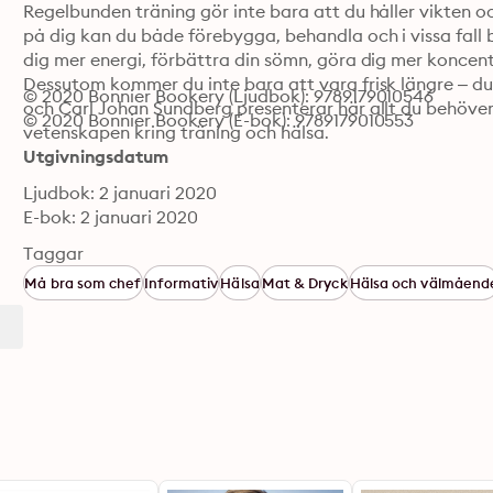
Regelbunden träning gör inte bara att du håller vikten o
på dig kan du både förebygga, behandla och i vissa fall
dig mer energi, förbättra din sömn, göra dig mer koncent
Dessutom kommer du inte bara att vara frisk längre – du 
© 2020 Bonnier Bookery (Ljudbok): 9789179010546
och Carl Johan Sundberg presenterar här allt du behöver
© 2020 Bonnier Bookery (E-bok): 9789179010553
vetenskapen kring träning och hälsa.
Utgivningsdatum
Ljudbok: 2 januari 2020
E-bok: 2 januari 2020
Taggar
Må bra som chef
Informativ
Hälsa
Mat & Dryck
Hälsa och välmåend