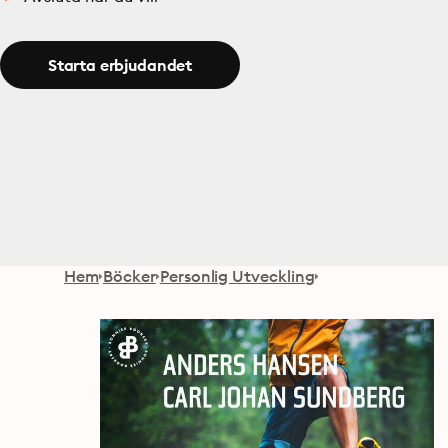
Starta erbjudandet
Hem
Böcker
Personlig Utveckling