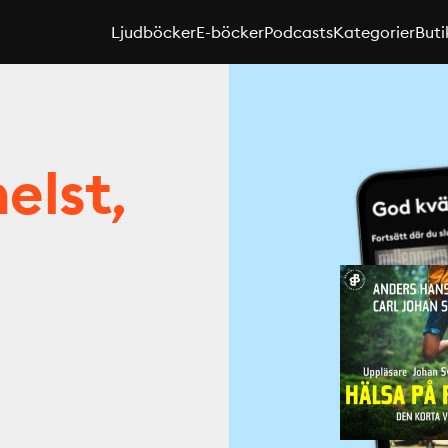
Ljudböcker
E-böcker
Podcasts
Kategorier
Buti
elst,