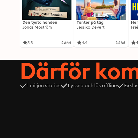
Den tysta handen
Tanter på tåg
Hem
Jonas Moström
Jessika Devert
Fre
3.5
4.4
4
Därför kom
1 miljon stories
Lyssna och läs offline
Exklu