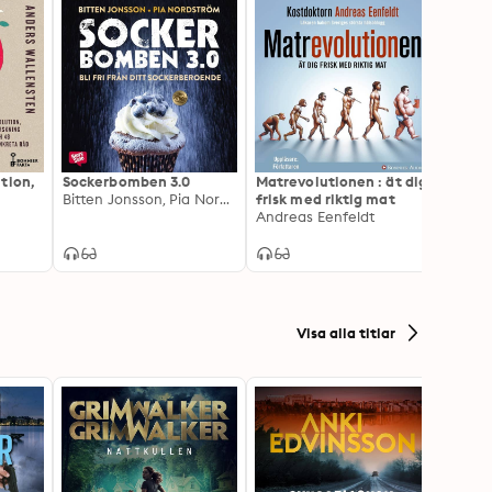
tion,
Sockerbomben 3.0
Matrevolutionen : ät dig
Ett sö
Bitten Jonsson, Pia Nordström
frisk med riktig mat
hälso
Andreas Eenfeldt
sekel
Ann F
Visa alla titlar