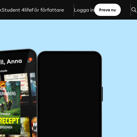
k
Student 4life
För författare
Logga in
Prova nu