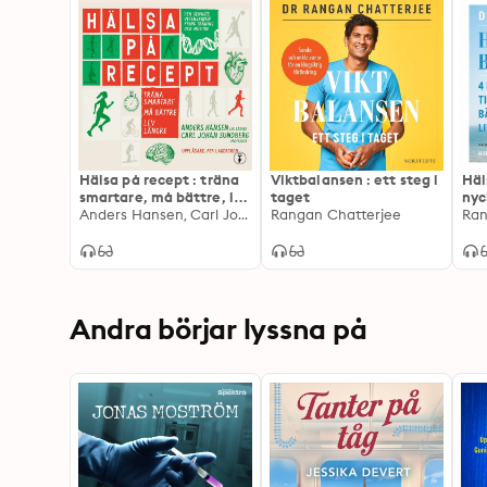
Hälsa på recept : träna
Viktbalansen : ett steg i
Häl
smartare, må bättre, lev
taget
nyck
längre
Anders Hansen, Carl Johan Sundberg
Rangan Chatterjee
- hu
Ran
trä
fri
Andra börjar lyssna på