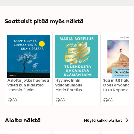
Saattaisit pitää myös näistä
Asioita jotka huomaa
Hyvinvoinnin
Saa mitä haluat
vasta kun hidastaa
vallankumous
Opas omannäkö
Haemin Sunim
Maria Borelius
elämän
Ilkka Koppelomä
toteuttamisee
Aloita näistä
Näytä kaikki otsikot