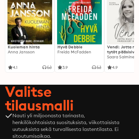
Kuoleman hinta
Hyvä Debbie
Vendi: Jotta mu
Anna Jansson
Freida McFadden
tytöt pääsisivät
kotiin
Saara Salminen
4.1
3.9
4.9
Valitse
tilausmalli
Nauti yli miljoonasta tarinasta,
henkilökohtaisista suosituksista, viikottaisista
uutuuksista sekä turvallisesta lastentilasta. Ei
sitoutumisaikaa.