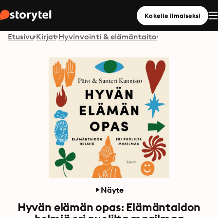
Kokeile ilmaiseksi
Etusivu
Kirjat
Hyvinvointi & elämäntaito
Näyte
Hyvän elämän opas: Elämäntaidon