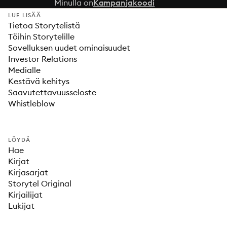
Minulla on
Kampanjakoodi
LUE LISÄÄ
Tietoa Storytelistä
Töihin Storytelille
Sovelluksen uudet ominaisuudet
Investor Relations
Medialle
Kestävä kehitys
Saavutettavuusseloste
Whistleblow
LÖYDÄ
Hae
Kirjat
Kirjasarjat
Storytel Original
Kirjailijat
Lukijat