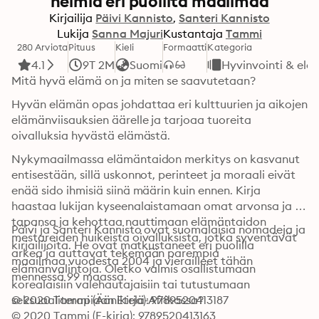
helmiä eri puolilta maailmaa
Kirjailija
Päivi Kannisto
Santeri Kannisto
Lukija
Sanna Majuri
Kustantaja
Tammi
280 Arviota
Pituus
Kieli
Formaatti
Kategoria
4.1
9T 2M
Suomi
Hyvinvointi & elä
Mitä hyvä elämä on ja miten se saavutetaan?
Hyvän elämän opas johdattaa eri kulttuurien ja aikojen 
elämänviisauksien äärelle ja tarjoaa tuoreita 
oivalluksia hyvästä elämästä.
Nykymaailmassa elämäntaidon merkitys on kasvanut 
entisestään, sillä uskonnot, perinteet ja moraali eivät 
enää sido ihmisiä siinä määrin kuin ennen. Kirja 
haastaa lukijan kyseenalaistamaan omat arvonsa ja 
tapansa ja kehottaa nauttimaan elämäntaidon 
Päivi ja Santeri Kannisto ovat suomalaisia nomadeja ja 
mestareiden huikeista oivalluksista, jotka syventävät 
kirjailijoita. He ovat matkustaneet eri puolilla 
arkea ja auttavat tekemään parempia 
maailmaa vuodesta 2004 ja vierailleet tähän 
elämänvalintoja. Oletko valmis osallistumaan 
mennessä 99 maassa.
korealaisiin valehautajaisiin tai tutustumaan 
seksuaaliterapiaan Etelä-Afrikassa?
© 2020 Tammi (Äänikirja): 9789520413187
© 2020 Tammi (E-kirja): 9789520413163