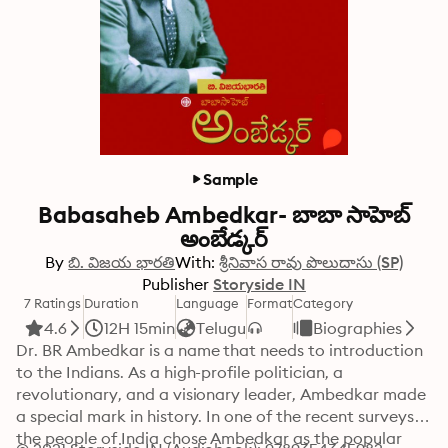
Sample
Babasaheb Ambedkar- బాబా సాహెబ్
అంబేడ్కర్
By
బి. విజయ భారతి
With:
శ్రీనివాస రావు పొలుదాసు (SP)
Publisher
Storyside IN
7 Ratings
Duration
Language
Format
Category
4.6
12H 15min
Telugu
Biographies
Dr. BR Ambedkar is a name that needs to introduction 
to the Indians. As a high-profile politician, a 
revolutionary, and a visionary leader, Ambedkar made 
a special mark in history. In one of the recent surveys, 
the people of India chose Ambedkar as the popular 