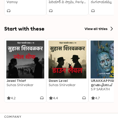
పొందాడు. అంతటి ప్రజ్ఞా శీలి జీవితాన్ని, ఆ జీవితం లో ని అన్ని 
తెల్సు)
Vamsy
Pariseelana)
పెరియార్ వి స్వామి, Periyar Ramaswamy
మహాభారతం)
రంగనాయకమ్మ
ముఖ్యమైన సంఘటనలని మన ముందుకు తెచ్చే ప్రయత్నమే ఈ 
అంబేడ్కర్.
Start with these
View all titles
Jewel Thief
Down Level
URAKKAPPISHA
Suhas Shirvalkar
Suhas Shirvalkar
ഉറക്കപ്പിശാച്
S P SARATH
4.2
4.4
4.7
COMPANY