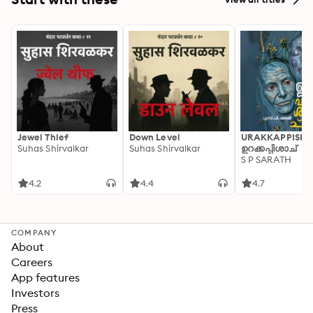
Jewel Thief
Down Level
URAKKAPPISHA
Suhas Shirvalkar
Suhas Shirvalkar
ഉറക്കപ്പിശാച്
S P SARATH
4.2
4.4
4.7
COMPANY
About
Careers
App features
Investors
Press