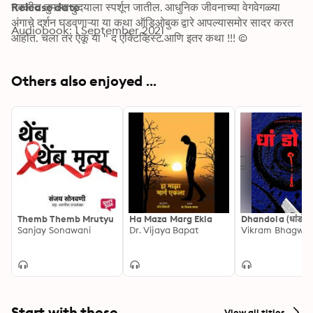
नक्कीच तुमच्या हुदयाला स्पर्शून जातील. आधुनिक जीवनाच्या वेगवेगळ्या 
Release date
अंगाचे दर्शन घडवणाऱ्या या कथा ऑडिओबुक द्वारे आपल्यासमोर सादर करत 
Audiobook: 1 September 2021
आहोत. चला तर ऐकू या " द एक्टिव्हिस्ट.आणि इतर कथा !!! © 
Sarvottam Satalkar
Others also enjoyed ...
Themb Themb Mrutyu
Ha Maza Marg Ekla
Dhandola (धांडोळा
Sanjay Sonawani
Dr. Vijaya Bapat
Vikram Bhagwa
Start with these
View all titles