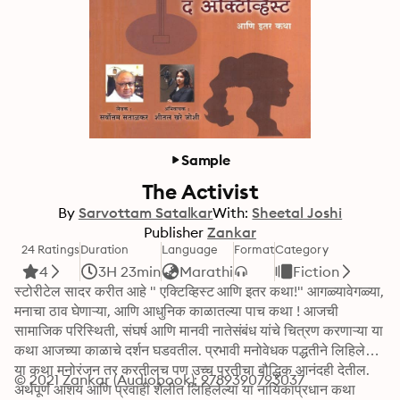
Sample
The Activist
By
Sarvottam Satalkar
With:
Sheetal Joshi
Publisher
Zankar
24 Ratings
Duration
Language
Format
Category
4
3H 23min
Marathi
Fiction
स्टोरीटेल सादर करीत आहे " एक्टिव्हिस्ट आणि इतर कथा!" आगळ्यावेगळ्या, 
मनाचा ठाव घेणाऱ्या, आणि आधुनिक काळातल्या पाच कथा ! आजची 
सामाजिक परिस्थिती, संघर्ष आणि मानवी नातेसंबंध यांचे चित्रण करणाऱ्या या 
कथा आजच्या काळाचे दर्शन घडवतील. प्रभावी मनोवेधक पद्धतीने लिहिलेल्या 
या कथा मनोरंजन तर करतीलच पण उच्च प्रतीचा बौद्धिक आनंदही देतील. 
© 2021 Zankar (Audiobook): 9789390793037
अर्थपूर्ण आशय आणि प्रवाही शैलीत लिहिलेल्या या नायिकाप्रधान कथा 