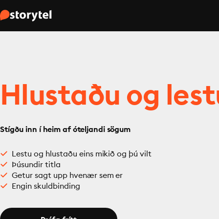
Hlustaðu og lest
Stígðu inn í heim af óteljandi sögum
Lestu og hlustaðu eins mikið og þú vilt
Þúsundir titla
Getur sagt upp hvenær sem er
Engin skuldbinding