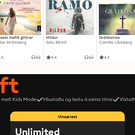
 sem hafið glitrar
Hildur
Grátkonan
ise Strömberg
Satu Rämö
Camilla Läckberg
.5
4.4
4.3
ft
 með Kids Mode
Hlustaðu og lestu á sama tíma
Vistað
Vinsælast
Unlimited