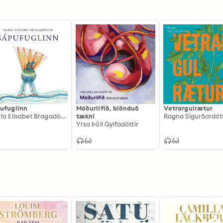
ufuglinn
Móðurlífið, blönduð
Vetrargulrætur
María Elísabet Bragadóttir
tækni
Ragna Sigurðardótt
Yrsa Þöll Gylfadóttir