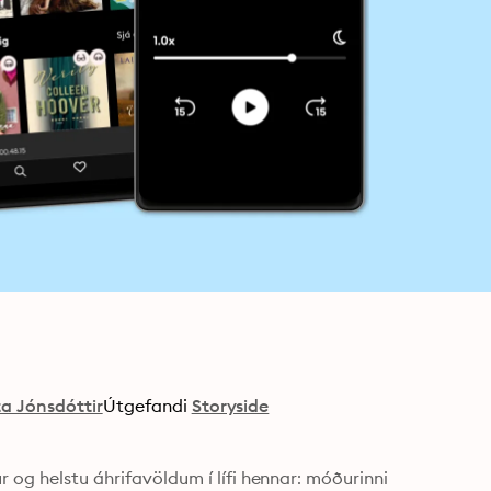
ta Jónsdóttir
Útgefandi
Storyside
 og helstu áhrifavöldum í lífi hennar: móðurinni 