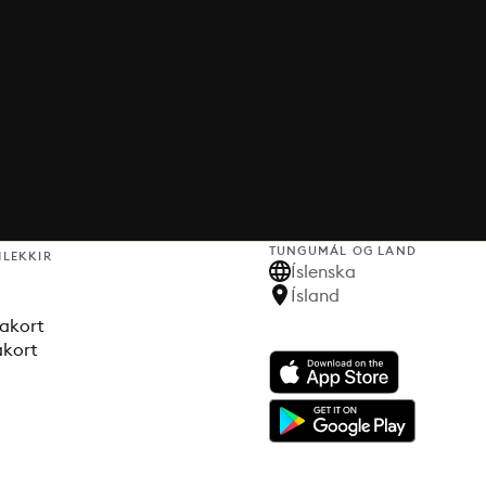
TUNGUMÁL OG LAND
HLEKKIR
Íslenska
Ísland
akort
akort