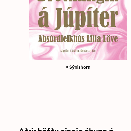
Sýnishorn
Aðrir höfðu einnig áhuga á...