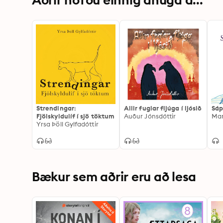
Strendingar:
Allir fuglar fljúga í ljósið
Sáp
Fjölskyldulíf í sjö töktum
Auður Jónsdóttir
Yrsa Þöll Gylfadóttir
Bækur sem aðrir eru að lesa