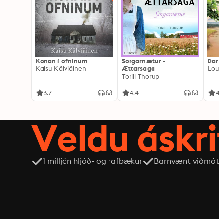
Konan í ofninum
Sorgarnætur -
Þar
Kaisu Kälviäinen
Ættarsaga
Lou
Torill Thorup
3.7
4.4
4
Veldu áskri
1 milljón hljóð- og rafbækur
Barnvænt viðmót