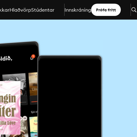
kkar
Hlaðvörp
Stúdentar
Innskráning
Prófa frítt