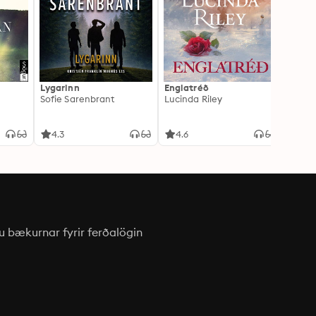
Lygarinn
Englatréð
Kókaín
Sofie Sarenbrant
Lucinda Riley
4.3
4.6
3.5
u bækurnar fyrir ferðalögin