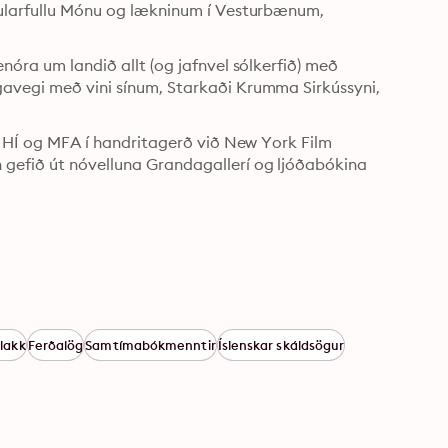
 dularfullu Mónu og lækninum í Vesturbænum, 
nóra um landið allt (og jafnvel sólkerfið) með 
gavegi með vini sínum, Starkaði Krumma Sirkússyni, 
ið HÍ og MFA í handritagerð við New York Film 
 gefið út nóvelluna Grandagallerí og ljóðabókina 
lakk
Ferðalög
Samtímabókmenntir
Íslenskar skáldsögur