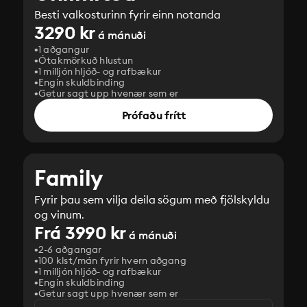
Besti valkosturinn fyrir einn notanda
3290 kr
á mánuði
1 aðgangur
Ótakmörkuð hlustun
1 milljón hljóð- og rafbækur
Engin skuldbinding
Getur sagt upp hvenær sem er
Prófaðu frítt
Family
Fyrir þau sem vilja deila sögum með fjölskyldu
og vinum.
Frá 3990 kr
á mánuði
2-6 aðgangar
100 klst/mán fyrir hvern aðgang
1 milljón hljóð- og rafbækur
‎Engin skuldbinding
Getur sagt upp hvenær sem er