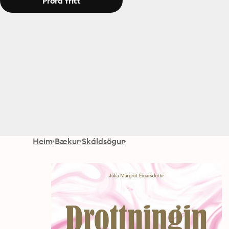
Prófa frítt
Heim
Bækur
Skáldsögur