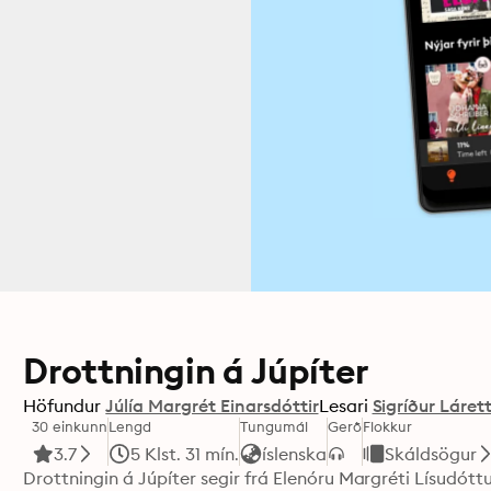
Drottningin á Júpíter
Höfundur
Júlía Margrét Einarsdóttir
Lesari
Sigríður Láret
30 einkunn
Lengd
Tungumál
Gerð
Flokkur
3.7
5 Klst. 31 mín.
íslenska
Skáldsögur
Drottningin á Júpíter segir frá Elenóru Margréti Lísudóttur