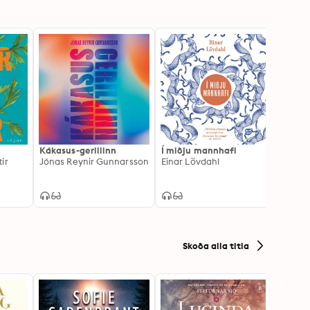
Kákasus-gerillinn
Í miðju mannhafi
Herbe
ir
Jónas Reynir Gunnarsson
Einar Lövdahl
Skoða alla titla