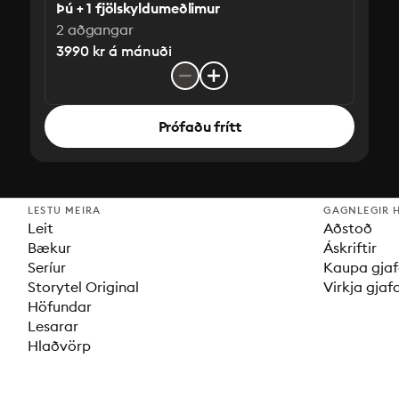
Þú + 1 fjölskyldumeðlimur
2 aðgangar
3990 kr á mánuði
Prófaðu frítt
LESTU MEIRA
GAGNLEGIR 
Leit
Aðstoð
Bækur
Áskriftir
Seríur
Kaupa gjaf
Storytel Original
Virkja gjaf
Höfundar
Lesarar
Hlaðvörp