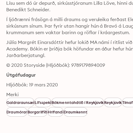
Lísu sem dó úr depurð, sirkússtjóranum Lilla Löve, hinni
Benedikt Schneider.
Í ljóðrænni frásögn á milli draums og veruleika ferðast Ele
sirkúsnum sínum. Þar fyrir utan hangir hún á Bravó á Lau
krummanum sem vaktar barinn og röflar í kráargestum.
Júlía Margrét Einarsdóttir hefur lokið MA námi í ritlist v
Academy. Bókin er þriðja bók höfundar en áður hefur hún
Jarðarberjatungl.
© 2020 Storyside (Hljóðbók): 9789179894009
Útgáfudagur
Hljóðbók: 19 mars 2020
Merki
Galdraraunsæi
Lífsspeki
Bókmenntahátíð í Reykjavík
Reykjavík
Tímaf
Draumórar
Borgarlífið
Hrífandi
Draumkennt