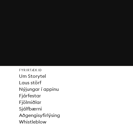
FYRIRTÆKIÐ
Um Storytel
Laus störf
Nýjungar í appinu
Fjárfestar
Fjölmiðlar
Sjálfbærni
Aðgengisyfirlýsing
Whistleblow