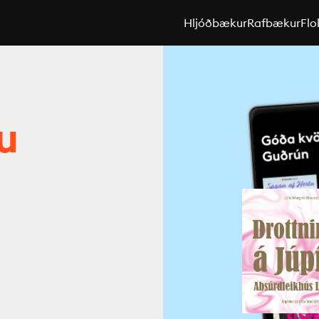
Hljóðbækur
Rafbækur
Flo
u