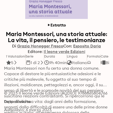
Estratto
Maria Montessori, una storia attuale:
La vita, il pensiero, le testimonianze
Di
Grazia Honegger Fresco
Con:
Esposito Daria
Editore:
Il leone verde Edizioni
1 Valutazioni
Serie
Durata
Lingua
Formato
Catego
5
1 di 2
9h 40min
Italiano
Bio
Maria Montessori non fu certo una donna comune. 
Capace di destare le più entusiastiche adesioni e le 
critiche più malevole, fu oggetto al suo tempo di 
illazioni, maldicenze, pettegolezzi e, ancor oggi, il suo 
senso di libertà e le scomode novità del suo pensiero 
© 2023 Il leone verde Edizioni (AUDIO): 9788865804766
suscitano reazioni contrastanti. Si ripercorrono qui le 
tappe della sua vita: dagli anni della formazione, 
Data di uscita
segnati dalla difficoltà di essere una delle prime donne 
Audiolibro: 6 marzo 2023
medico in Italia, all'esperienza dolorosa della 