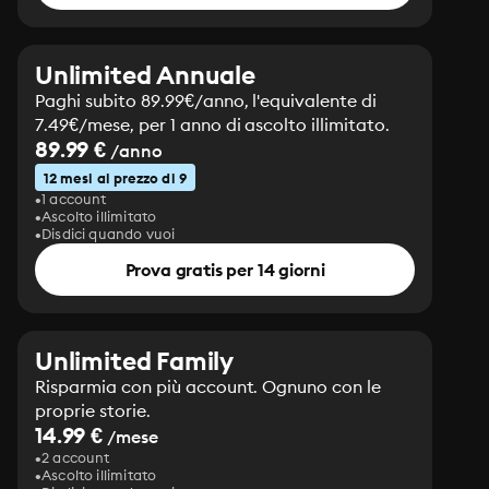
Unlimited Annuale
Paghi subito 89.99€/anno, l'equivalente di
7.49€/mese, per 1 anno di ascolto illimitato.
89.99 €
/anno
12 mesi al prezzo di 9
1 account
Ascolto illimitato
Disdici quando vuoi
Prova gratis per 14 giorni
Unlimited Family
Risparmia con più account. Ognuno con le
proprie storie.
14.99 €
/mese
2 account
Ascolto illimitato