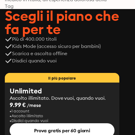
maternità nascosta; dalle lotte femministe, che 
Tag
Scegli il piano che
fondano in lei un nuovo senso di giustizia sociale e una 
nuova consapevolezza del ruolo della donna, 
fa per te
all’impegno a favore dei bambini svantaggiati fino al 
suo innovativo progetto pedagogico, basato sulla 
Più di 400.000 titoli
valorizzazione delle risorse e della libertà del bambino.

La presente edizione, rivista e aggiornata, accoglie 
Kids Mode (accesso sicuro per bambini)
numerose aggiunte, modifiche, correzioni e capitoli 
Scarica e ascolta offline
nuovi, grazie anche al prezioso contributo della 
Disdici quando vuoi
bisnipote di Maria, Carolina Montessori.
Il più popolare
Unlimited
Ascolto illimitato. Dove vuoi, quando vuoi.
9.99 €
/mese
1 account
Ascolto illimitato
Disdici quando vuoi
Prova gratis per 60 giorni