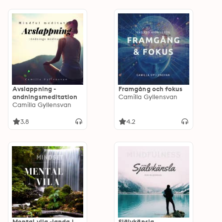
Avslappning -
Framgång och fokus
andningsmeditation
Camilla Gyllensvan
Camilla Gyllensvan
3.8
4.2
Mental vila -landa i
Självkänsla