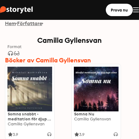
Prova nu
Hem
Författare
Camilla Gyllensvan
Format
Böcker av Camilla Gyllensvan
Somna snabbt -
Somna Nu
meditation för djup
Camilla Gyllensvan
sömn
Camilla Gyllensvan
3.9
3.9