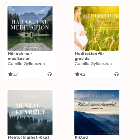
Här och nu -
Meditation för
meditation
gravida
Camilla Gyllensvan
Camilla Gyllensvan
3.7
4.2
Mental klarhet -ökat
Riktad