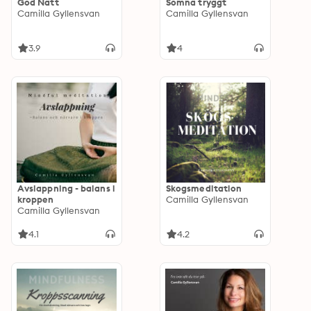
God Natt
Somna tryggt
Camilla Gyllensvan
Camilla Gyllensvan
3.9
4
Avslappning - balans i
Skogsmeditation
kroppen
Camilla Gyllensvan
Camilla Gyllensvan
4.1
4.2