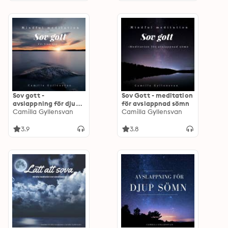
Sov gott -
Sov Gott - meditation
avslappning för djup
för avslappnad sömn
sömn
Camilla Gyllensvan
Camilla Gyllensvan
3.9
3.8