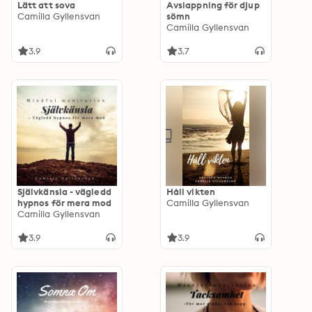
Lätt att sova
Avslappning för djup
Camilla Gyllensvan
sömn
Camilla Gyllensvan
3.9
3.7
Självkänsla - vägledd
Håll vikten
hypnos för mera mod
Camilla Gyllensvan
Camilla Gyllensvan
3.9
3.9