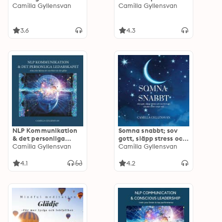
Camilla Gyllensvan
Camilla Gyllensvan
3.6
4.3
NLP Kommunikation
Somna snabbt; sov
& det personliga
gott, släpp stress och
ledarskapet: - träna
Camilla Gyllensvan
oro för lugn och
Camilla Gyllensvan
din hjärna att vara
obruten sömn varje
bäst när det gäller
natt
4.1
4.2