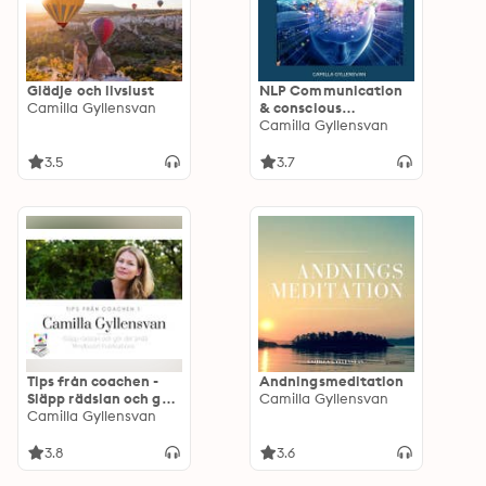
Glädje och livslust
NLP Communication
Camilla Gyllensvan
& conscious
leadership, train your
Camilla Gyllensvan
brain to top
performance NLP
3.5
3.7
Communication &
conscious leadership,
train your brain to top
performance
Tips från coachen -
Andningsmeditation
Släpp rädslan och gör
Camilla Gyllensvan
det ändå
Camilla Gyllensvan
3.8
3.6