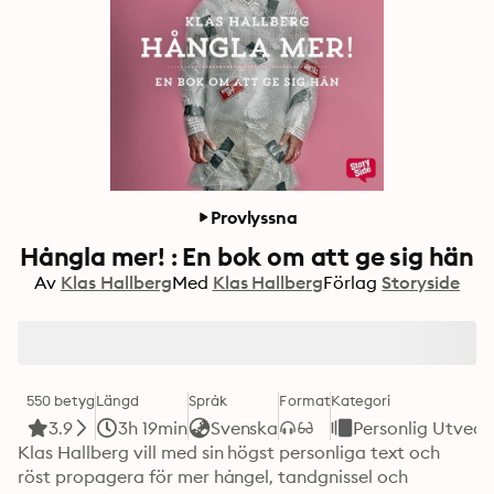
Provlyssna
Hångla mer! : En bok om att ge sig hän
Av
Klas Hallberg
Med
Klas Hallberg
Förlag
Storyside
550 betyg
Längd
Språk
Format
Kategori
3.9
3h 19min
Svenska
Personlig Utveck
Klas Hallberg vill med sin högst personliga text och 
röst propagera för mer hångel, tandgnissel och 