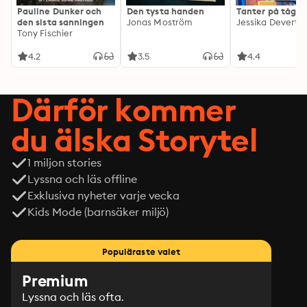
Pauline Dunker och
Den tysta handen
Tanter på tåg
den sista sanningen
Jonas Moström
Jessika Devert
Tony Fischier
4.2
3.5
4.4
Därför kommer
du älska Storytel
1 miljon stories
Lyssna och läs offline
Exklusiva nyheter varje vecka
Kids Mode (barnsäker miljö)
Populäraste valet
Premium
Lyssna och läs ofta.