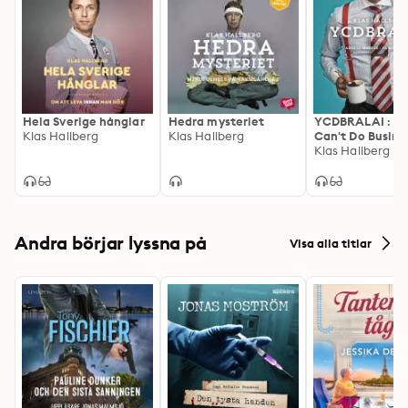
Hela Sverige hånglar
Hedra mysteriet
YCDBRALAI : Y
Klas Hallberg
Klas Hallberg
Can't Do Busine
Running Around
Klas Hallberg
An Idiot
Andra börjar lyssna på
Visa alla titlar