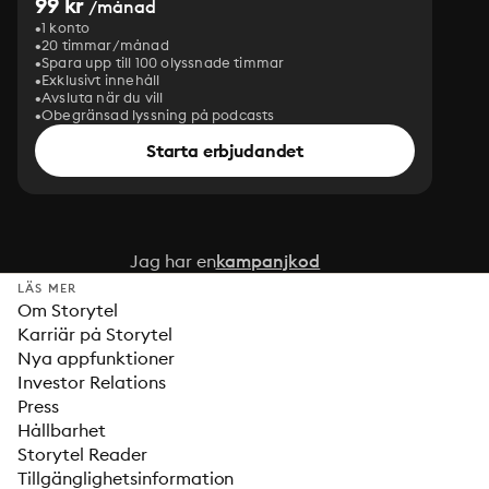
99 kr
/månad
1 konto
20 timmar/månad
Spara upp till 100 olyssnade timmar
Exklusivt innehåll
Avsluta när du vill
Obegränsad lyssning på podcasts
Starta erbjudandet
Jag har en
kampanjkod
LÄS MER
Om Storytel
Karriär på Storytel
Nya appfunktioner
Investor Relations
Press
Hållbarhet
Storytel Reader
Tillgänglighetsinformation