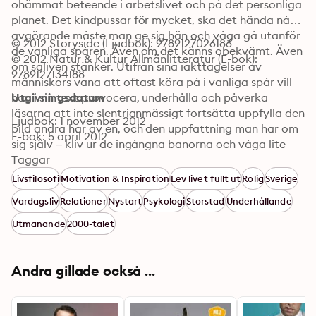
ohämmat beteende i arbetslivet och på det personliga 
planet. Det kindpussar för mycket, ska det hända nåt 
avgörande måste man ge sig hän och våga gå utanför 
© 2012 Storyside (Ljudbok): 9789127026186
de vanliga spåren. Även om det känns obekvämt. Även 
© 2012 Natur & Kultur Allmänlitteratur (E-bok): 
om saliven stänker. Utifrån sina iakttagelser av 
9789127134188
människors vana att oftast köra på i vanliga spår vill 
han i sin text provocera, underhålla och påverka 
Utgivningsdatum
läsarna att inte slentrianmässigt fortsätta uppfylla den 
Ljudbok: 1 november 2012
bild andra har av en, och den uppfattning man har om 
E-bok: 5 april 2012
sig själv – kliv ur de ingångna banorna och våga lite 
mer. Hångla mer är en bok som kommer att läsas av, 
Taggar
skrattas åt och slängas i väggen av en mycket bred 
Livsfilosofi
Motivation & Inspiration
Lev livet fullt ut
Rolig
Sverige
publik. Författaren uteslöt själv i princip bara Dalai 
Vardagsliv
Relationer
Nystart
Psykologi
Storstad
Underhållande
Lama i sin uppräkning av vilka boken riktar sig till.
Utmanande
2000-talet
Andra gillade också ...