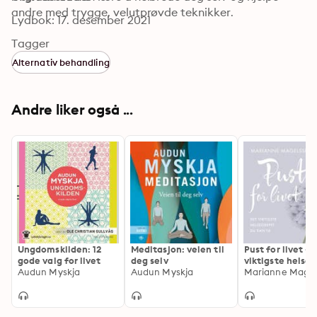
andre med trygge, velutprøvde teknikker.
Lydbok: 17. desember 2021
Tagger
Alternativ behandling
Andre liker også ...
Ungdomskilden: 12
Meditasjon: veien til
Pust for livet - 
gode valg for livet
deg selv
viktigste helse
Audun Myskja
Audun Myskja
du kan ta
Marianne Magel