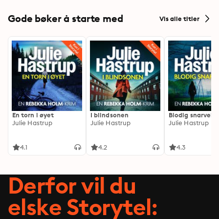
Gode bøker å starte med
Vis alle titler
En torn i øyet
I blindsonen
Blodig snarvei
Julie Hastrup
Julie Hastrup
Julie Hastrup
4.1
4.2
4.3
Derfor vil du
elske Storytel: