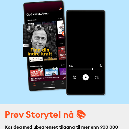
Prøv Storytel nå 📚
Kos deg med ubegrenset tilgang til mer enn 900 000