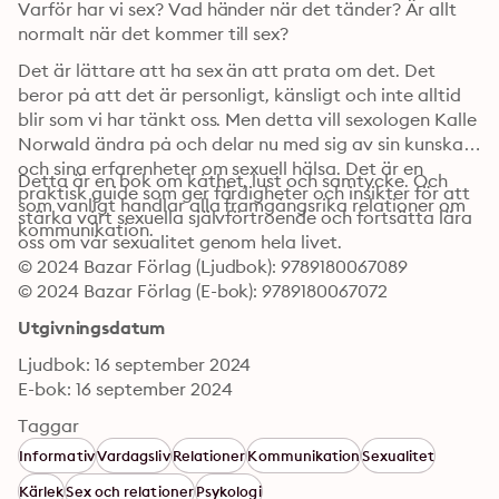
Varför har vi sex? Vad händer när det tänder? Är allt 
normalt när det kommer till sex?
Det är lättare att ha sex än att prata om det. Det 
beror på att det är personligt, känsligt och inte alltid 
blir som vi har tänkt oss. Men detta vill sexologen Kalle 
Norwald ändra på och delar nu med sig av sin kunskap 
och sina erfarenheter om sexuell hälsa. Det är en 
Detta är en bok om kåthet, lust och samtycke. Och 
praktisk guide som ger färdigheter och insikter för att 
som vanligt handlar alla framgångsrika relationer om 
stärka vårt sexuella självförtroende och fortsätta lära 
kommunikation.
oss om vår sexualitet genom hela livet.
© 2024 Bazar Förlag (Ljudbok): 9789180067089
© 2024 Bazar Förlag (E-bok): 9789180067072
Utgivningsdatum
Ljudbok: 16 september 2024
E-bok: 16 september 2024
Taggar
Informativ
Vardagsliv
Relationer
Kommunikation
Sexualitet
Kärlek
Sex och relationer
Psykologi