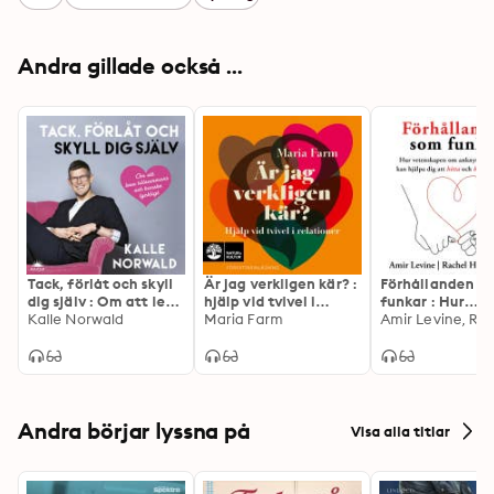
Andra gillade också ...
Tack, förlåt och skyll
Är jag verkligen kär? :
Förhållanden s
dig själv : Om att leva
hjälp vid tvivel i
funkar : Hur
tillsammans och
Kalle Norwald
relationer
Maria Farm
vetenskapen o
kanske lyckligt
anknytningsmö
kan hjälpa dig a
hitta och behål
kärleken
Andra börjar lyssna på
Visa alla titlar