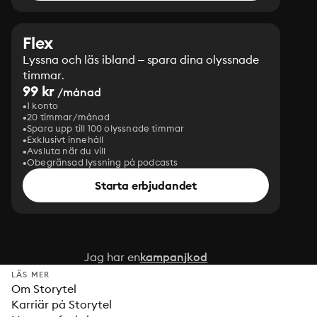
Flex
Lyssna och läs ibland – spara dina olyssnade
timmar.
99 kr
/månad
1 konto
20 timmar/månad
Spara upp till 100 olyssnade timmar
Exklusivt innehåll
Avsluta när du vill
Obegränsad lyssning på podcasts
Starta erbjudandet
Jag har en
kampanjkod
LÄS MER
Om Storytel
Karriär på Storytel