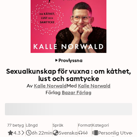
Provlyssna
Sexualkunskap för vuxna : om kåthet,
lust och samtycke
Av
Kalle Norwald
Med
Kalle Norwald
Förlag
Bazar Förlag
77 betyg
Längd
Språk
Format
Kategori
4.3
6h 22min
Svenska
Personlig Utveck