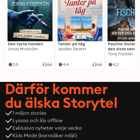
Den tysta handen
Tanter på tåg
Pauline Dunker 
Jonas Moström
Jessika Devert
den sista sanni
Tony Fischier
3.5
4.4
4.2
Därför kommer
du älska Storytel
1 miljon stories
Lyssna och läs offline
Exklusiva nyheter varje vecka
Kids Mode (barnsäker miljö)