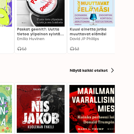
Paskat geenit?: Uutta
Kuusi ainetta jotka
Aivob
tietoa ylipainon syistä
muuttavat elämäsi
huonos
ja sen hoidosta
Emilia Huvinen
David JP Phillips
on hy
Ander
Näytä kaikki otsikot