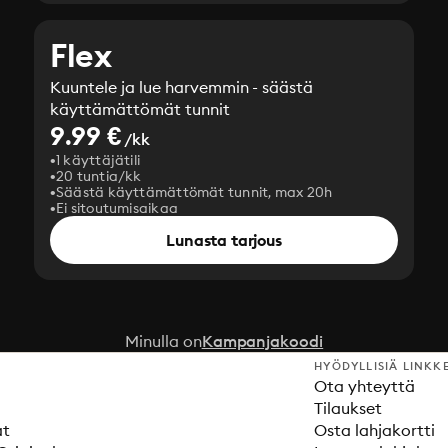
Flex
Kuuntele ja lue harvemmin - säästä
käyttämättömät tunnit
9.99 €
/kk
1 käyttäjätili
20 tuntia/kk
Säästä käyttämättömät tunnit, max 20h
Ei sitoutumisaikaa
Lunasta tarjous
Minulla on
Kampanjakoodi
HYÖDYLLISIÄ LINKK
Ota yhteyttä
Tilaukset
at
Osta lahjakortti