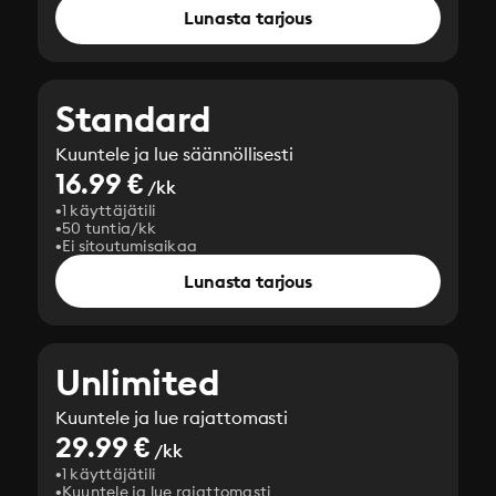
Lunasta tarjous
Standard
Kuuntele ja lue säännöllisesti
16.99 €
/kk
1 käyttäjätili
50 tuntia/kk
Ei sitoutumisaikaa
Lunasta tarjous
Unlimited
Kuuntele ja lue rajattomasti
29.99 €
/kk
1 käyttäjätili
Kuuntele ja lue rajattomasti