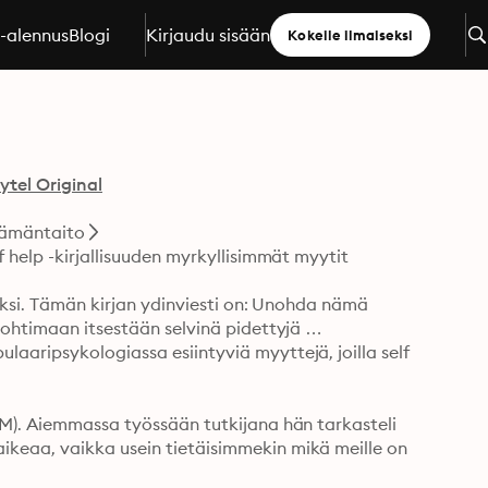
a-alennus
Blogi
Kirjaudu sisään
Kokeile ilmaiseksi
ytel Original
lämäntaito
 help -kirjallisuuden myrkyllisimmät myytit 

seksi. Tämän kirjan ydinviesti on: Unohda nämä 
pohtimaan itsestään selvinä pidettyjä 
aaripsykologiassa esiintyviä myyttejä, joilla self 
TM). Aiemmassa työssään tutkijana hän tarkasteli 
keaa, vaikka usein tietäisimmekin mikä meille on 