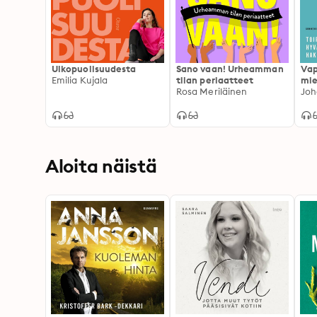
Ulkopuolisuudesta
Sano vaan! Urheamman
Vap
Emilia Kujala
tilan periaatteet
mie
Rosa Meriläinen
Toi
Joh
hyv
Aloita näistä