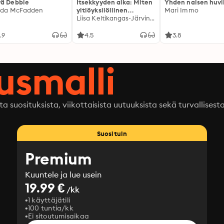
ä Debbie
Itsekkyyden aika: Miten
Yhden naisen huvi
ida McFadden
yltiöyksilöllinen
Mari Immo
kulttuurimme sai
Liisa Keltikangas-Järvinen
meidät voimaan pahoin
.9
4.5
3.8
ausmalli
ta suosituksista, viikottaisista uutuuksista sekä turvallisest
Suosituin
Premium
Kuuntele ja lue usein
19.99 €
/kk
1 käyttäjätili
100 tuntia/kk
Ei sitoutumisaikaa