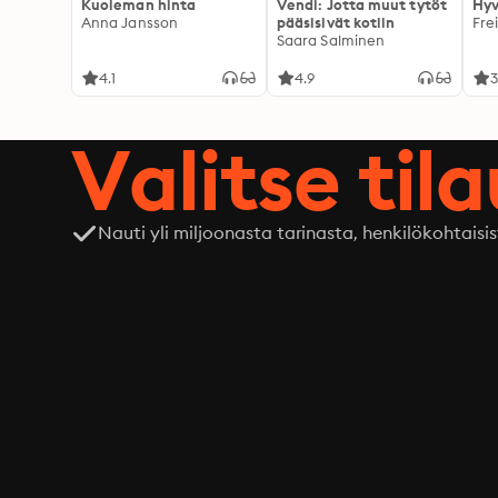
Kuoleman hinta
Vendi: Jotta muut tytöt
Hyv
Anna Jansson
pääsisivät kotiin
Fre
Saara Salminen
4.1
4.9
3
Valitse til
Nauti yli miljoonasta tarinasta, henkilökohtaisis