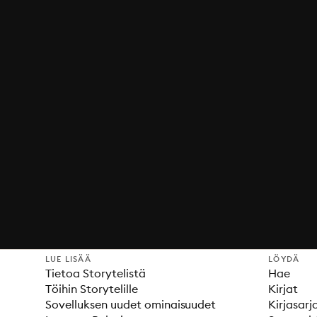
LUE LISÄÄ
LÖYDÄ
Tietoa Storytelistä
Hae
Töihin Storytelille
Kirjat
Sovelluksen uudet ominaisuudet
Kirjasarj