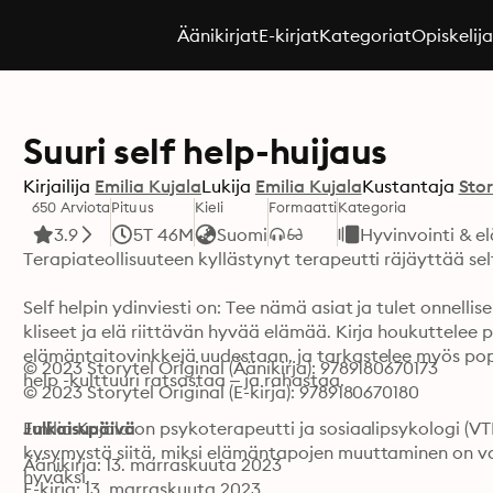
Äänikirjat
E-kirjat
Kategoriat
Opiskelij
Suuri self help-huijaus
Kirjailija
Emilia Kujala
Lukija
Emilia Kujala
Kustantaja
Stor
650 Arviota
Pituus
Kieli
Formaatti
Kategoria
3.9
5T 46M
Suomi
Hyvinvointi & e
Terapiateollisuuteen kyllästynyt terapeutti räjäyttää self
Self helpin ydinviesti on: Tee nämä asiat ja tulet onnelli
kliseet ja elä riittävän hyvää elämää. Kirja houkuttelee 
elämäntaitovinkkejä uudestaan, ja tarkastelee myös popul
© 2023 Storytel Original (Äänikirja): 9789180670173
help -kulttuuri ratsastaa – ja rahastaa. 

© 2023 Storytel Original (E-kirja): 9789180670180
Emilia Kujala on psykoterapeutti ja sosiaalipsykologi (V
Julkaisupäivä
kysymystä siitä, miksi elämäntapojen muuttaminen on vai
Äänikirja: 13. marraskuuta 2023
hyväksi.
E-kirja: 13. marraskuuta 2023