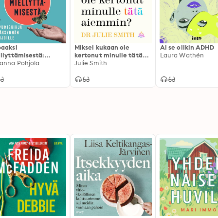
aaksi
Miksei kukaan ole
Ai se olikin ADHD
llyttämisestä:
kertonut minulle tätä
Laura Wathén
pumiskirja
anna Pohjola
aiemmin?
Julie Smith
äksynnän hakijoille