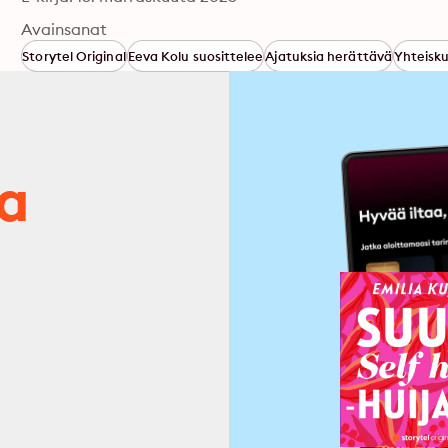
Avainsanat
Storytel Original
Eeva Kolu suosittelee
Ajatuksia herättävä
Yhteisk
ja