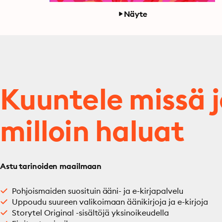
Näyte
Kuuntele missä 
milloin haluat
Astu tarinoiden maailmaan
Pohjoismaiden suosituin ääni- ja e-kirjapalvelu
Uppoudu suureen valikoimaan äänikirjoja ja e-kirjoja
Storytel Original -sisältöjä yksinoikeudella