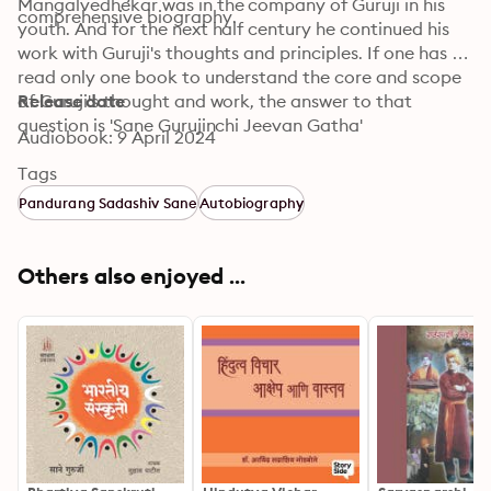
Mangalvedhekar was in the company of Guruji in his 
comprehensive biography.
youth. And for the next half century he continued his 
work with Guruji's thoughts and principles. If one has to 
read only one book to understand the core and scope 
of Guruji's thought and work, the answer to that 
Release date
question is 'Sane Gurujinchi Jeevan Gatha'
Audiobook: 9 April 2024
Tags
Pandurang Sadashiv Sane
Autobiography
Others also enjoyed ...