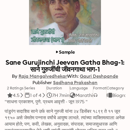
Sample
Sane Gurujinchi Jeevan Gatha Bhag-1:
साने गुरुजींची जीवनगाथा भाग-1
By
Raja Mangalvedhekar
With:
Gauri Deshpande
Publisher
Sadhana Prakashan
2 Ratings
Series
Duration
Language
Format
Category
4.5
1 of 4
7H 7min
Marathi
Biograp
"साधना प्रकाशन, पुणे. प्रथम आवृत्ती - जून 1975 "
पांडुरंग सदाशिव साने उर्फ साने गुरुजी यांना २४ डिसेंबर १८९९ ते ११ जून 
१९५० असे जेमतेम पन्नास वर्षांचे आयुष्य लाभले. त्यांच्या व्यक्तिमत्वाला अनेक 
आयाम होते; पण, कवी, लेखक, अनुवादक, संपादक, समाजसुधारक आणि 