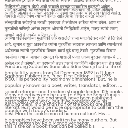
स्वातंत्र्यलढ्यातील नेते अशी त्यांची सप्तरंगी ओळख अधिक गडद आहे. त्यांनी 
लिहिलेली लहान-मोठी अशी सव्वाशे पुस्तके प्रकाशित झालेली आहेत, 
साने गुरुजींच्या व्यक्तित्वाचे व कार्याचे वर्णन करण्यासाठी अनेक विशेषणे 
त्यातील अर्ध्याहून अधिक पुस्तके आजच्या समाजमनाचाही ठाव घेणारी आहेत.
वापरता येतील, पण त्यांच्या केवळ साहित्याचा विचार करता 'मानवी 
संस्कृतीचा सर्वश्रेष्ठ मराठी प्रवक्ता' हे संबोधन अधिक योग्य ठरेल. अशा या 
गुरुजींची चरित्रे अनेक लहान-थोरांनी लिहिलेली आहेत, मात्र त्यांचे समग्र 
म्हणावे असे हे एकमेव चरित्र आहे.
त्यांच्या धडपडणाऱ्या मुलांपैकी एक असलेले राजा मंगळवेढेकर यांनी हे लिहिले 
आहे. कुमार व युवा अवस्थेत त्यांना गुरुजींचा सहवास लाभला आणि त्यानंतरचे 
अर्धशतक त्यांनी गुरुजींचेच विचार-कार्य पुढे चालू ठेवले. गुरुजींच्या विचार-
कार्याचा गाभा व आवाका समजून घेण्यासाठी फक्त एकच पुस्तक वाचायचे 
असेल तर ते कोणते, या प्रश्नाचे उत्तर "साने गुरुजींची जीवनगाथा" हेच आहे.

Pandurang Sadashiv Sane aka Sane Guruji had a life of 
barely fifty years from 24 December 1899 to 11 June 
Sadhana Publication, Pune. First Edition - Jun 1975
1950. His personality had many dimensions; But, he is 
popularly known as a poet, writer, translator, editor, 
social reformer and freedom struggle leader. 125 books 
Many adjectives can be used to describe Sane Guruji's 
written by him, big and small, have been published. 
personality and work, but if we consider only his 
Among them, more than half of the books are still 
literature, it would be more appropriate to call him 'the 
popular with today's readers.
best Marathi spokesman of human culture'. His 
biographies have been written by many authors. But 
It was written by Raja Mangalvedhekar. 
this is the only book that can be called his 