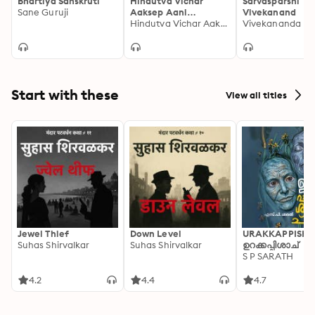
Bhartiya Sanskruti
Hindutva Vichar
Sarvasparshi
Sane Guruji
Aaksep Aani
Vivekanand
Vastavya
Hindutva Vichar Aaksep Aani Vastavya
Start with these
View all titles
Jewel Thief
Down Level
URAKKAPPISHA
Suhas Shirvalkar
Suhas Shirvalkar
ഉറക്കപ്പിശാച്
S P SARATH
4.2
4.4
4.7