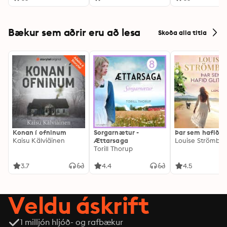
Bækur sem aðrir eru að lesa
Skoða alla titla
Konan í ofninum
Sorgarnætur -
Þar sem hafið gl
Kaisu Kälviäinen
Ættarsaga
Louise Strömbe
Torill Thorup
3.7
4.4
4.5
Veldu áskrift
1 milljón hljóð- og rafbækur