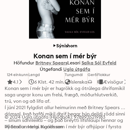
Sýnishorn
Konan sem í mér býr
Höfundur
Britney Spears
Lesari
Salka Sól Eyfeld
Útgefandi
Ugla útgáfa
124 einkunn
Lengd
Tungumál
Gerð
Flokkur
4.1
6 Klst. 42 mín.
íslenska
Ævisögur
Konan sem í mér býr er hugrökk og ótrúlega áhrifamikil 
saga ungrar konu um frelsi, frægð, móðurhlutverkið, 
trú, von og að lifa af.

Í júní 2021 fylgdist allur heimurinn með Britney Spears í 
dómsal. Það hafði mikil áhrif þegar hún deildi rödd sinni 
© 2024 Ugla útgáfa (Hljóðbók): 9789935219183
– sínum sannleika – og það breytti lífshlaupi hennar og 
lífi ótal annarra. Konan sem í mér býr afhjúpar í fyrsta 
Þýðendur: Helgi Ingólfsson