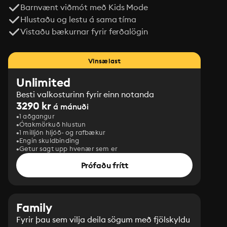
Barnvænt viðmót með Kids Mode
Hlustaðu og lestu á sama tíma
Vistaðu bækurnar fyrir ferðalögin
Vinsælast
Unlimited
Besti valkosturinn fyrir einn notanda
3290 kr
á mánuði
1 aðgangur
Ótakmörkuð hlustun
1 milljón hljóð- og rafbækur
Engin skuldbinding
Getur sagt upp hvenær sem er
Prófaðu frítt
Family
Fyrir þau sem vilja deila sögum með fjölskyldu