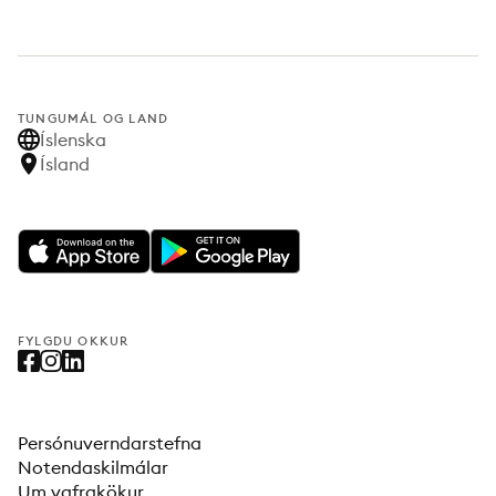
TUNGUMÁL OG LAND
Íslenska
Ísland
FYLGDU OKKUR
Persónuverndarstefna
Notendaskilmálar
Um vafrakökur