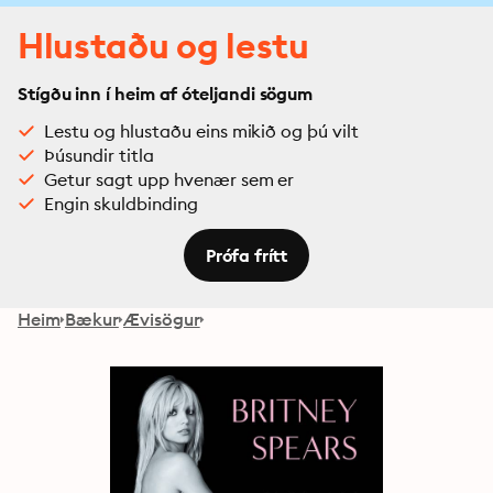
Hlustaðu og lestu
Stígðu inn í heim af óteljandi sögum
Lestu og hlustaðu eins mikið og þú vilt
Þúsundir titla
Getur sagt upp hvenær sem er
Engin skuldbinding
Prófa frítt
Heim
Bækur
Ævisögur