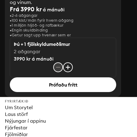
og vinum.
Frá 3990 kr
á mánuði
2-6 aðgangar
100 klst/mán fyrir hvern aðgang
1 milljón hljóð- og rafbækur
‎Engin skuldbinding
Getur sagt upp hvenær sem er
Þú + 1 fjölskyldumeðlimur
2 aðgangar
3990 kr á mánuði
Prófaðu frítt
FYRIRTÆKIÐ
Um Storytel
Laus störf
Nýjungar í appinu
Fjárfestar
Fjölmiðlar