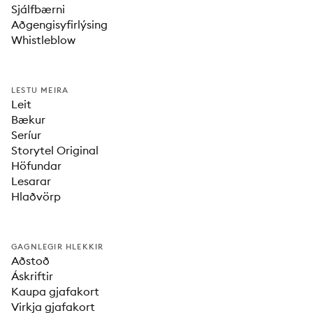
Sjálfbærni
Aðgengisyfirlýsing
Whistleblow
LESTU MEIRA
Leit
Bækur
Seríur
Storytel Original
Höfundar
Lesarar
Hlaðvörp
GAGNLEGIR HLEKKIR
Aðstoð
Áskriftir
Kaupa gjafakort
Virkja gjafakort