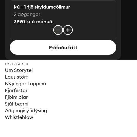
Þú + 1 fjölskyldumeðlimur
2 aðgangar
3990 kr á mánuði
Prófaðu frítt
FYRIRTÆKIÐ
Um Storytel
Laus störf
Nýjungar í appinu
Fjárfestar
Fjölmiðlar
Sjálfbærni
Aðgengisyfirlýsing
Whistleblow