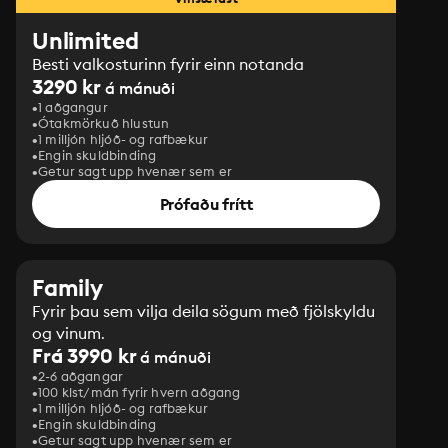
Unlimited
Besti valkosturinn fyrir einn notanda
3290 kr
á mánuði
1 aðgangur
Ótakmörkuð hlustun
1 milljón hljóð- og rafbækur
Engin skuldbinding
Getur sagt upp hvenær sem er
Prófaðu frítt
Family
Fyrir þau sem vilja deila sögum með fjölskyldu
og vinum.
Frá 3990 kr
á mánuði
2-6 aðgangar
100 klst/mán fyrir hvern aðgang
1 milljón hljóð- og rafbækur
‎Engin skuldbinding
Getur sagt upp hvenær sem er