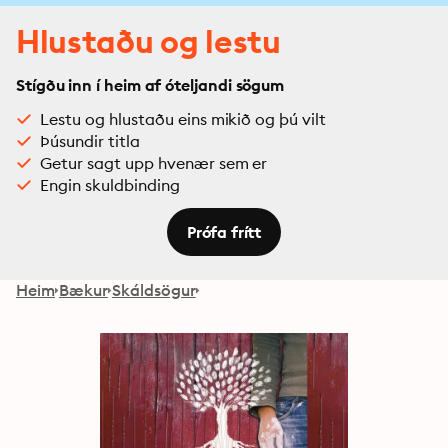
Hlustaðu og lestu
Stígðu inn í heim af óteljandi sögum
Lestu og hlustaðu eins mikið og þú vilt
Þúsundir titla
Getur sagt upp hvenær sem er
Engin skuldbinding
Prófa frítt
Heim
Bækur
Skáldsögur