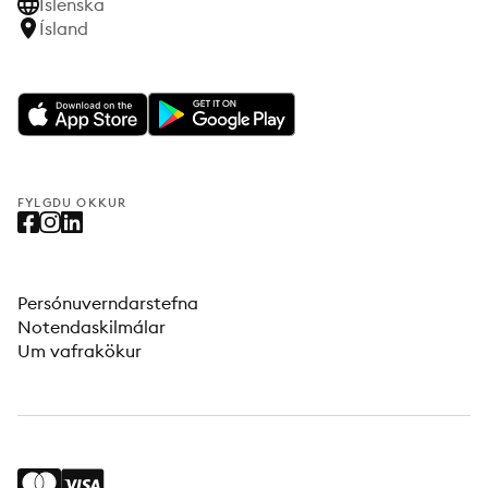
Íslenska
Ísland
FYLGDU OKKUR
Persónuverndarstefna
Notendaskilmálar
Um vafrakökur