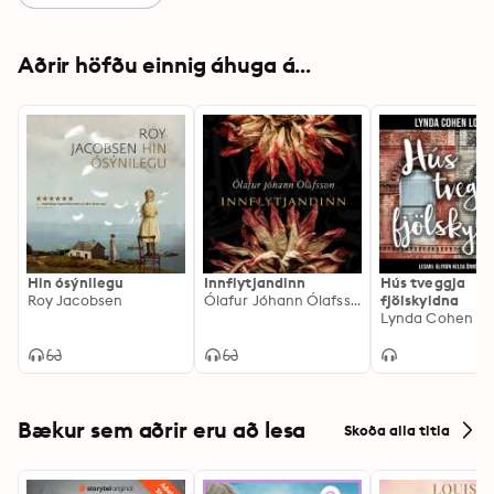
Aðrir höfðu einnig áhuga á...
Hin ósýnilegu
Innflytjandinn
Hús tveggja
Roy Jacobsen
Ólafur Jóhann Ólafsson
fjölskyldna
Lynda Cohen L
Bækur sem aðrir eru að lesa
Skoða alla titla