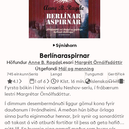
Sýnishorn
Berlínaraspirnar
Höfundur
Anne B. Ragde
Lesari
Margrét Örnólfsdóttir
Útgefandi
Mál og menning
745 einkunn
Sería
Lengd
Tungumál
Gerð
Flokku
4.1
1 af 6
9 Klst. 16 mín.
íslenska
Sk
Fyrsta bókin í hinni vinsælu Neshov-seríu, í frábærum 
lestri Margrétar Örnólfsdóttur.
Í dimmum desembermánuði liggur gömul kona fyrir 
dauðanum í Þrándheimi. Á meðan hún bíður örlaga 
sinna þurfa eiginmaður hennar, þrír synir og sonardóttir 
að takast á við atburði fortíðar til þess að geta hafið 
nýtt líf. En hvernig eiga gamall maður sem þvær sér 