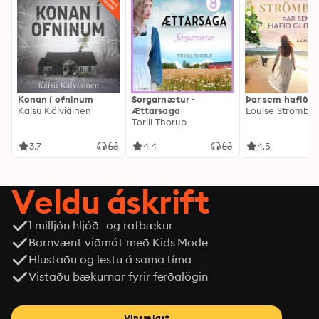
Konan í ofninum
Sorgarnætur -
Þar sem hafið gl
Kaisu Kälviäinen
Ættarsaga
Louise Strömbe
Torill Thorup
3.7
4.4
4.5
Veldu áskrift
1 milljón hljóð- og rafbækur
Barnvænt viðmót með Kids Mode
Hlustaðu og lestu á sama tíma
Vistaðu bækurnar fyrir ferðalögin
Vinsælast