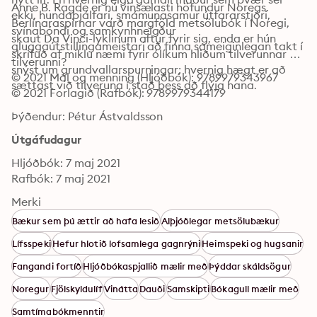
Anne B. Ragde er nú vinsælasti höfundur Noregs. 
ekki, hundaþjálfari, smámunasamur útfararstjóri, 
Berlínaraspirnar varð margföld metsölubók í Noregi, 
svínabóndi og samkynhneigður 
skaut Da Vinci-lyklinum aftur fyrir sig, enda er hún 
gluggaútstillingameistari að finna sameiginlegan takt í 
skrifuð af miklu næmi fyrir ólíkum hliðum tilverunnar og 
tilverunni?
snýst um grundvallarspurningar; hvernig hægt er að 
© 2021 Mál og menning (Hljóðbók): 9789979343967
sættast við tilveruna í stað þess að flýja hana.
© 2021 Forlagið (Rafbók): 9789979344179
Þýðendur: Pétur Ástvaldsson
Útgáfudagur
Hljóðbók: 7 maj 2021
Rafbók: 7 maj 2021
Merki
Bækur sem þú ættir að hafa lesið
Alþjóðlegar metsölubækur
Lífsspeki
Hefur hlotið lofsamlega gagnrýni
Heimspeki og hugsanir
Fangandi fortíð
Hljóðbókaspjallið mælir með
Þýddar skáldsögur
Noregur
Fjölskyldulíf
Vinátta
Dauði
Samskipti
Bókagull mælir með
Samtímabókmenntir