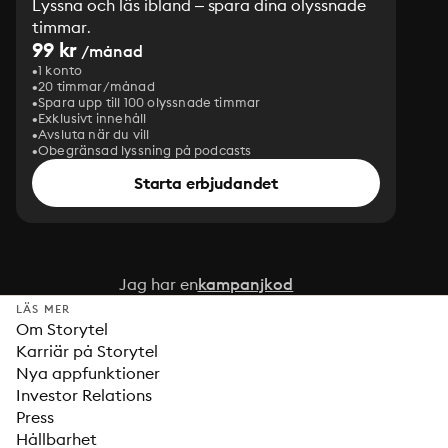
Lyssna och läs ibland – spara dina olyssnade
timmar.
99 kr
/månad
1 konto
20 timmar/månad
Spara upp till 100 olyssnade timmar
Exklusivt innehåll
Avsluta när du vill
Obegränsad lyssning på podcasts
Starta erbjudandet
Jag har en
kampanjkod
LÄS MER
Om Storytel
Karriär på Storytel
Nya appfunktioner
Investor Relations
Press
Hållbarhet