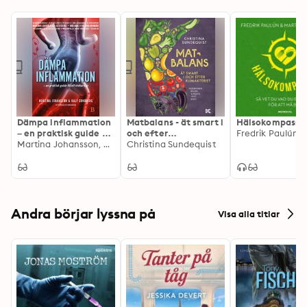
Dämpa inflammation
Matbalans - ät smart i
Hälsokompasse
– en praktisk guide till
och efter
ett friskare liv
Martina Johansson, Ralf Sundberg
klimakteriet
Christina Sundequist
Andra börjar lyssna på
Visa alla titlar