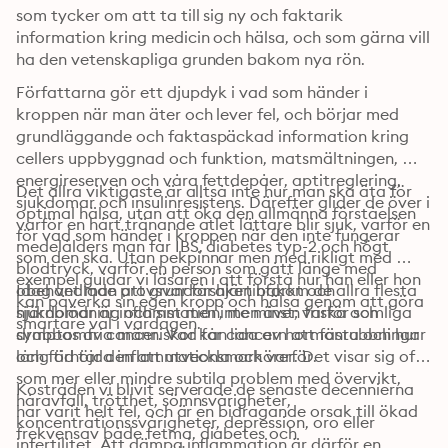
som tycker om att ta till sig ny och faktarik 
information kring medicin och hälsa, och som gärna vill 
ha den vetenskapliga grunden bakom nya rön. 
Författarna gör ett djupdyk i vad som händer i 
kroppen när man äter och lever fel, och börjar med 
grundläggande och faktaspäckad information kring 
cellers uppbyggnad och funktion, matsmältningen, 
energireserven och våra fettdepåer, aptitreglering, 
Det allra viktigaste är alltså inte hur man ska äta för 
sjukdomar och insulinresistens. Därefter glider de över i 
optimal hälsa, utan att öka den allmänna förståelsen 
varför en hårt tränande atlet lättare blir sjuk, varför en 
för vad som händer i kroppen när den inte fungerar 
medelålders man får IBS, diabetes typ-2 och högt 
som den ska. Utan pekpinnar men med rikligt med 
blodtryck, varför en person som gått länge med 
exempel guidar vi läsaren i att förstå hur han eller hon 
obehandlade provsvar får hjärtinfarkt och 
Idag vet man att grundorsaken bakom de allra flesta 
kan påverka sin egen kropp och hälsa genom att göra 
hjärnblödning och sist men inte minst; varför somliga 
sjukdomar är inflammation, men även friska och 
smartare val i vardagen.
drabbas av cancer. Vad får cancern att fästa och hur 
symptomfria människor kan lida av hormonrubbningar 
lång tid tar den att utveckla och varför.
och förhöjda inflammationsmarkörer. Det visar sig ofta 
som mer eller mindre subtila problem med övervikt, 
Kostråden vi blivit serverade de senaste decennierna 
håravfall, trötthet, sömnsvårigheter, 
har varit helt fel, och är en bidragande orsak till ökad 
koncentrationssvårigheter, depression, oro eller 
frekvensav både fetma, diabetes och 
infertilitet. Att dämpa inflammation är därför en 