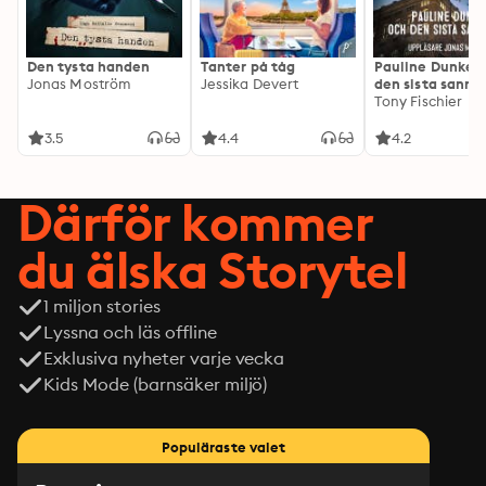
Den tysta handen
Tanter på tåg
Pauline Dunker 
Jonas Moström
Jessika Devert
den sista sanni
Tony Fischier
3.5
4.4
4.2
Därför kommer
du älska Storytel
1 miljon stories
Lyssna och läs offline
Exklusiva nyheter varje vecka
Kids Mode (barnsäker miljö)
Populäraste valet